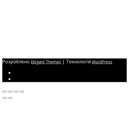
+38 (097) 941-41-14 (Київстар)
+38 (097) 941-41-14 (Viber)
+38 (097) 941-41-14 (WhatsApp)
eyelashev@gmail.com
Адреса:
Україна, м. Одеса,
ЖМ Радужний 20/354
Розроблено
| Технологія
Elegant Themes
WordPress