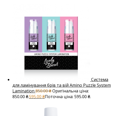
Система
для ламінування брів та вій Amino Puzzle System
Lamination
850.00
₴
Оригінальна ціна:
850.00 ₴.
595.00
₴
Поточна ціна: 595.00 ₴.