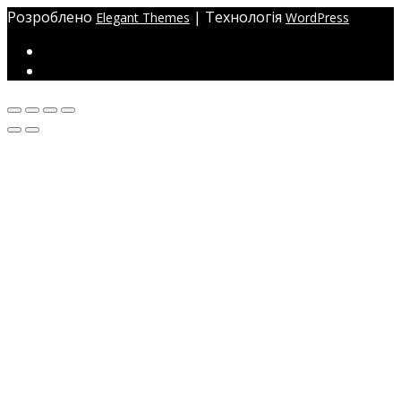
Розроблено
| Технологія
Elegant Themes
WordPress