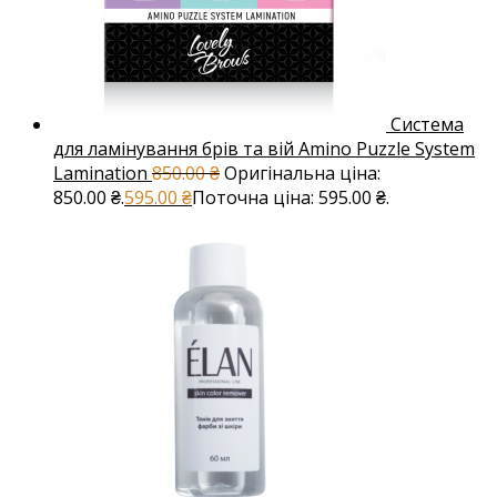
Система
для ламінування брів та вій Amino Puzzle System
Lamination
850.00
₴
Оригінальна ціна:
850.00 ₴.
595.00
₴
Поточна ціна: 595.00 ₴.