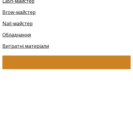
Lash-майстер
Brow-майстер
Nail-майстер
Обладнання
Витратні матеріали
КОНТАКТИ
+38 (097) 941-41-14 (Київстар)
+38 (097) 941-41-14 (Viber)
+38 (097) 941-41-14 (WhatsApp)
eyelashev@gmail.com
Адреса:
Україна, м. Одеса,
ЖМ Радужний 20/354