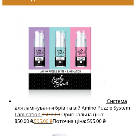
Система
для ламінування брів та вій Amino Puzzle System
Lamination
850.00
₴
Оригінальна ціна:
850.00 ₴.
595.00
₴
Поточна ціна: 595.00 ₴.