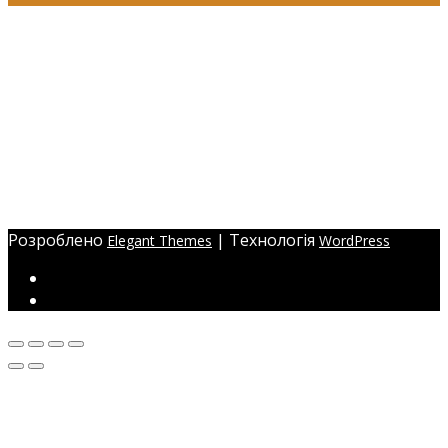
+38 (097) 941-41-14 (Київстар)
+38 (097) 941-41-14 (Viber)
+38 (097) 941-41-14 (WhatsApp)
eyelashev@gmail.com
Адреса:
Україна, м. Одеса,
ЖМ Радужний 20/354
Розроблено
| Технологія
Elegant Themes
WordPress