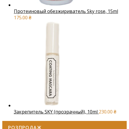
Протеиновый обезжириватель Sky rose, 15ml
175.00
₴
Закрепитель SKY (прозрачный), 10ml
230.00
₴
РОЗПРОДАЖ