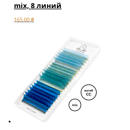
mix, 8 линий
165.00
₴