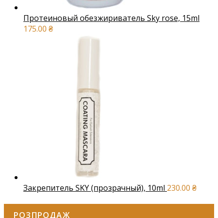
Протеиновый обезжириватель Sky rose, 15ml
175.00
₴
Закрепитель SKY (прозрачный), 10ml
230.00
₴
РОЗПРОДАЖ