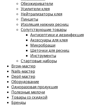
Обезжириватели
Усилители клея
Нейтрализаторы клея
Пинцеты
Изоляция нижних ресниц
Сопутствующие товары
Антисептики и дезинфекция
Аксессуары для клея
Микробраши
Щеточки для ресниц
Инструменты
Стартовые наборы
Brow-мастер
Nails-мастер
Depil-мастер
Оборудование
Одноразовая продукция
Полезные мелочи
Товары со скидкой
Бренды