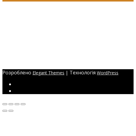
+38 (097) 941-41-14 (Київстар)
+38 (097) 941-41-14 (Viber)
+38 (097) 941-41-14 (WhatsApp)
eyelashev@gmail.com
Адреса:
Україна, м. Одеса,
ЖМ Радужний 20/354
Розроблено
| Технологія
Elegant Themes
WordPress