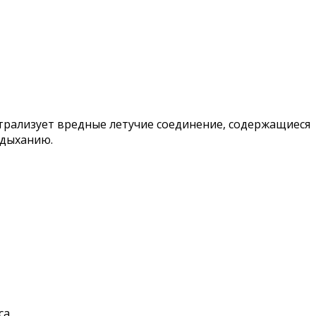
трализует вредные летучие соединение, содержащиеся
 дыханию.
а.