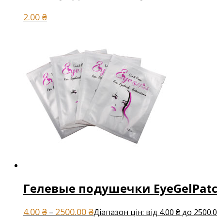
2.00
₴
Гелевые подушечки EyeGelPat
4.00
₴
2500.00
₴
–
Діапазон цін: від 4.00 ₴ до 2500.0