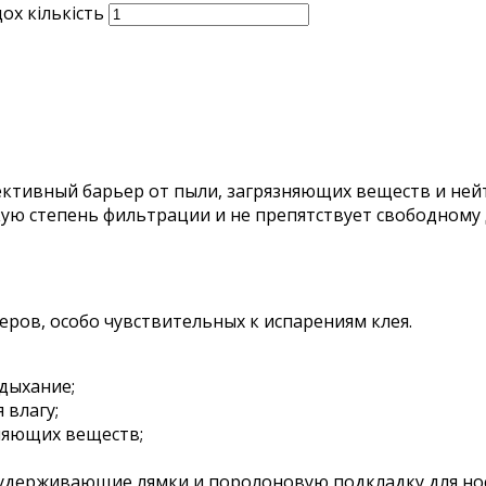
ох кількість
ктивный барьер от пыли, загрязняющих веществ и ней
окую степень фильтрации и не препятствует свободному
ров, особо чувствительных к испарениям клея.
 дыхание;
 влагу;
зняющих веществ;
 удерживающие лямки и поролоновую подкладку для нос