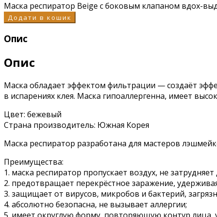
Маска респиратор Beige с боковым клапаном вдох-выд
Додати в кошик
Опис
Опис
Маска обладает эффектом фильтрации — создаёт эффе
в испарениях клея. Маска гипоаллергенна, имеет выс
Цвет: бежевый
Страна производитель: Южная Корея
Маска респиратор разработана для мастеров лэшмейке
Преимущества:
1. маска респиратор пропускает воздух, не затрудняет
2. предотвращает перекрёстное заражение, удерживая
3. защищает от вирусов, микробов и бактерий, загря
4. абсолютно безопасна, не вызывает аллергии;
5. имеет округлую форму, повторяющую контур лица,