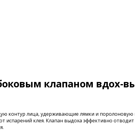
с боковым клапаном вдох-в
ую контур лица, удерживающие лямки и поролоновую по
 испарений клея. Клапан выдоха эффективно отводит т
я.