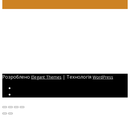
КОНТАКТИ
+38 (097) 941-41-14 (Київстар)
+38 (097) 941-41-14 (Viber)
+38 (097) 941-41-14 (WhatsApp)
eyelashev@gmail.com
Адреса:
Україна, м. Одеса,
ЖМ Радужний 20/354
Розроблено
| Технологія
Elegant Themes
WordPress