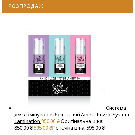
РОЗПРОДАЖ
Система
для ламінування брів та вій Amino Puzzle System
Lamination
850.00
₴
Оригінальна ціна:
850.00 ₴.
595.00
₴
Поточна ціна: 595.00 ₴.