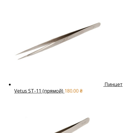
Пинцет
Vetus ST-11 (прямой)
180.00
₴