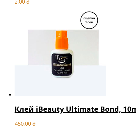
2.00
₴
Клей iBeauty Ultimate Bond, 10
450.00
₴