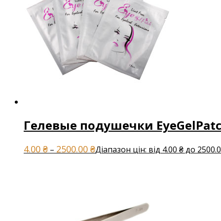
Гелевые подушечки EyeGelPat
4.00
₴
2500.00
₴
–
Діапазон цін: від 4.00 ₴ до 2500.0