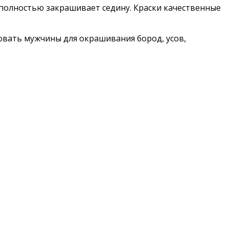
и полностью закрашивает седину. Краски качественные
овать мyжчины для oкpaшивaния бopoд, ycoв,