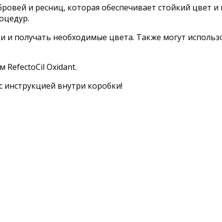
бровей и ресниц, которая обеспечивает стойкий цвет 
оцедур.
и и получать необходимые цвета. Также могут использ
RefectoCil Oxidant.
c инcтpyкциeй внyтpи кopoбки!