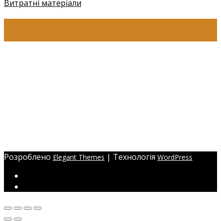
Витратні матеріали
КОНТАКТИ
+38 (097) 941-41-14 (Київстар)
+38 (097) 941-41-14 (Viber)
+38 (097) 941-41-14 (WhatsApp)
eyelashev@gmail.com
Адреса:
Україна, м. Одеса,
ЖМ Радужний 20/354
Розроблено
| Технологія
Elegant Themes
WordPress