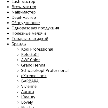
Lash-мастер
Brow-мастер
Nails-мастер
Depil-мастер
Оборудование
Одноразовая продукция
Полезные мелочи
Товары со скидкой
Бренды
Kodi Professional
RefectoCil
AWF Color
Grand Henna
Schwarzkopf Professional
eXtreme Look
BARBARA
Vivienne
Aurora
IBeauty
Lovely
Neicha