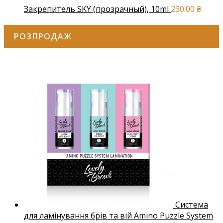
Закрепитель SKY (прозрачный), 10ml
230.00
₴
РОЗПРОДАЖ
Система
для ламінування брів та вій Amino Puzzle System