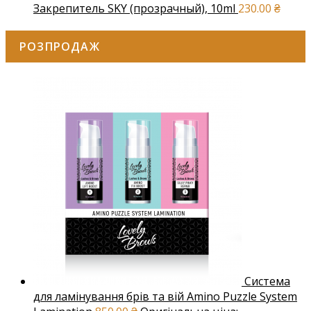
Закрепитель SKY (прозрачный), 10ml
230.00
₴
РОЗПРОДАЖ
Система
для ламінування брів та вій Amino Puzzle System