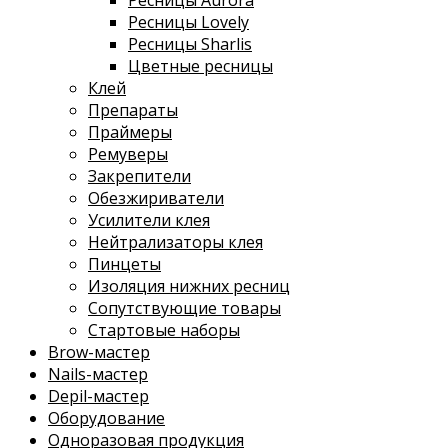
Ресницы Aurora
Ресницы Lovely
Ресницы Sharlis
Цветные ресницы
Клей
Препараты
Праймеры
Ремуверы
Закрепители
Обезжириватели
Усилители клея
Нейтрализаторы клея
Пинцеты
Изоляция нижних ресниц
Сопутствующие товары
Стартовые наборы
Brow-мастер
Nails-мастер
Depil-мастер
Оборудование
Одноразовая продукция