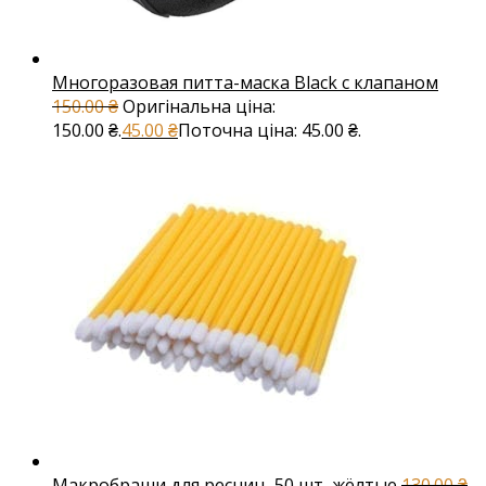
Многоразовая питта-маска Black с клапаном
150.00
₴
Оригінальна ціна:
150.00 ₴.
45.00
₴
Поточна ціна: 45.00 ₴.
Макробраши для ресниц, 50 шт, жёлтые
130.00
₴