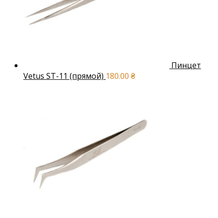
Пинцет
Vetus ST-11 (прямой)
180.00
₴