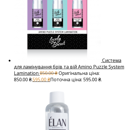
Система
для ламінування брів та вій Amino Puzzle System
Lamination
850.00
₴
Оригінальна ціна:
850.00 ₴.
595.00
₴
Поточна ціна: 595.00 ₴.