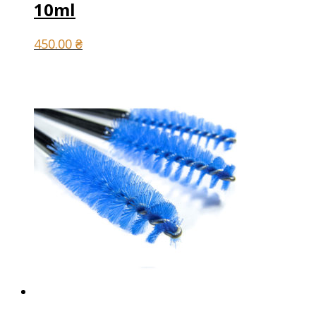
10ml
450.00
₴