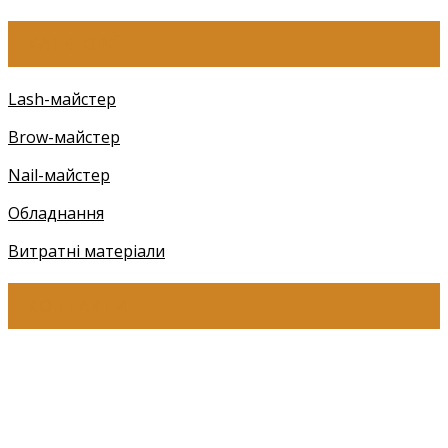
КАТЕГОРІЇ
Lash-майстер
Brow-майстер
Nail-майстер
Обладнання
Витратні матеріали
КОНТАКТИ
+38 (097) 941-41-14 (Київстар)
+38 (097) 941-41-14 (Viber)
+38 (097) 941-41-14 (WhatsApp)
eyelashev@gmail.com