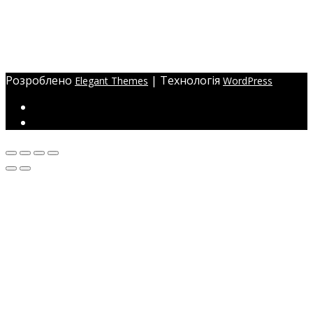
Адреса:
Україна, м. Одеса,
ЖМ Радужний 20/354
Розроблено
| Технологія
Elegant Themes
WordPress