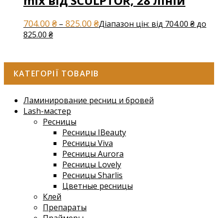
mix від SCULPTOR, 28 ліній
704.00
₴
825.00
₴
–
Діапазон цін: від 704.00 ₴ до
825.00 ₴
КАТЕГОРІЇ ТОВАРІВ
Ламинирование ресниц и бровей
Lash-мастер
Ресницы
Ресницы IBeauty
Ресницы Viva
Ресницы Aurora
Ресницы Lovely
Ресницы Sharlis
Цветные ресницы
Клей
Препараты
Праймеры