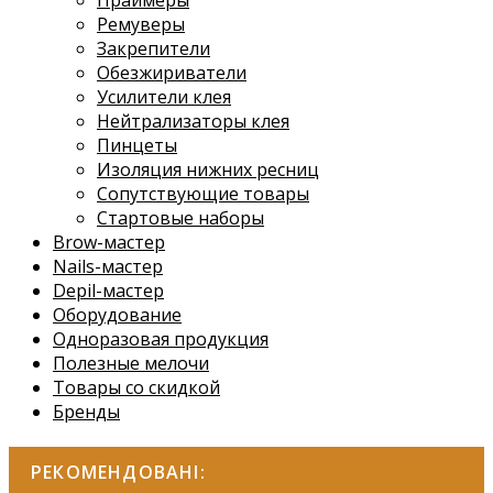
Ремуверы
Закрепители
Обезжириватели
Усилители клея
Нейтрализаторы клея
Пинцеты
Изоляция нижних ресниц
Сопутствующие товары
Стартовые наборы
Brow-мастер
Nails-мастер
Depil-мастер
Оборудование
Одноразовая продукция
Полезные мелочи
Товары со скидкой
Бренды
РЕКОМЕНДОВАНІ: