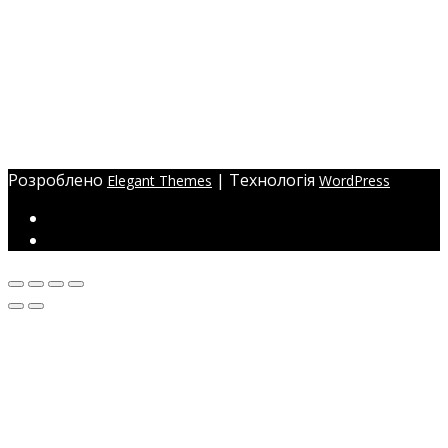
+38 (097) 941-41-14 (Viber)
+38 (097) 941-41-14 (WhatsApp)
eyelashev@gmail.com
Адреса:
Україна, м. Одеса,
ЖМ Радужний 20/354
Розроблено
| Технологія
Elegant Themes
WordPress