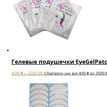
Гелевые подушечки EyeGelPat
4.00
₴
2500.00
₴
–
Діапазон цін: від 4.00 ₴ до 2500.0