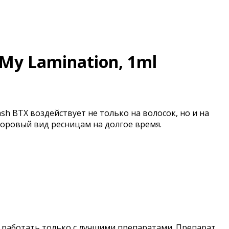
My Lamination, 1ml
h BTX воздействует не только на волосок, но и на
оровый вид ресницам на долгое время.
и работать только с лучшими препаратами. Препарат