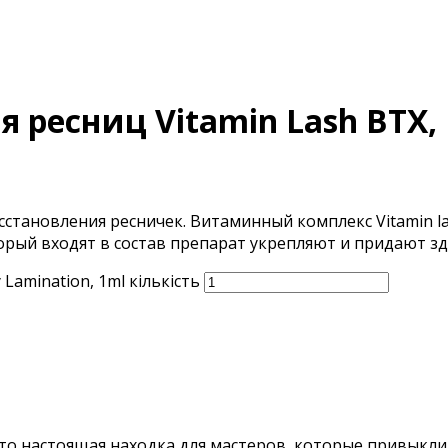
ресниц Vitamin Lash BTX, 
становления ресничек. Витаминный комплекс Vitamin las
рый входят в состав препарат укрепляют и придают зд
Lamination, 1ml кількість
это настоящая находка для мастеров, которые привыкл