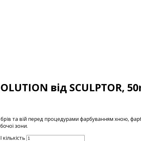
SOLUTION від SCULPTOR, 50
брів та вій перед процедурами фарбуванням хною, фар
бочої зони.
 кількість