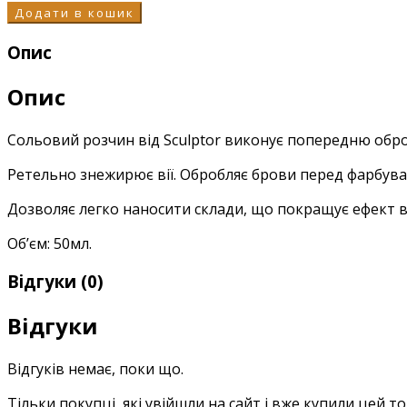
Додати в кошик
Опис
Опис
Сольовий розчин від Sculptor виконує попередню обр
Ретельно знежирює вії. Обробляє брови перед фарбув
Дозволяє легко наносити склади, що покращує ефект в
Об’єм: 50мл.
Відгуки (0)
Відгуки
Відгуків немає, поки що.
Тільки покупці, які увійшли на сайт і вже купили цей т