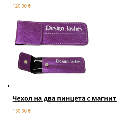
120.00
₴
Чехол на два пинцета с магнит
150.00
₴