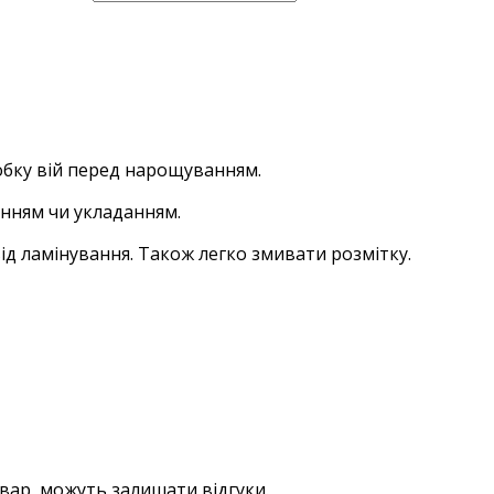
обку вій перед нарощуванням.
анням чи укладанням.
ід ламінування. Також легко змивати розмітку.
овар, можуть залишати відгуки.