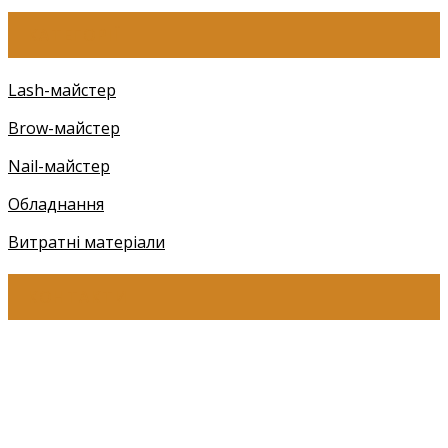
КАТЕГОРІЇ
Lash-майстер
Brow-майстер
Nail-майстер
Обладнання
Витратні матеріали
КОНТАКТИ
+38 (097) 941-41-14 (Київстар)
+38 (097) 941-41-14 (Viber)
+38 (097) 941-41-14 (WhatsApp)
eyelashev@gmail.com