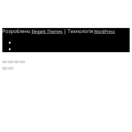
Адреса:
Україна, м. Одеса,
ЖМ Радужний 20/354
Розроблено
| Технологія
Elegant Themes
WordPress