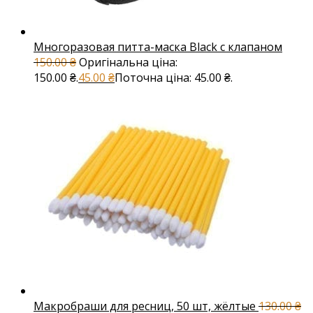
Многоразовая питта-маска Black с клапаном
150.00
₴
Оригінальна ціна:
150.00 ₴.
45.00
₴
Поточна ціна: 45.00 ₴.
Макробраши для ресниц, 50 шт, жёлтые
130.00
₴