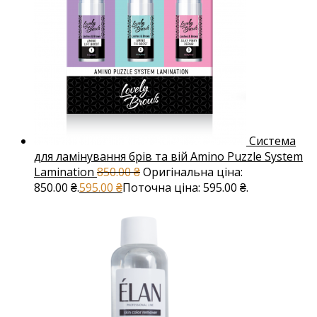
Система
для ламінування брів та вій Amino Puzzle System
Lamination
850.00
₴
Оригінальна ціна:
850.00 ₴.
595.00
₴
Поточна ціна: 595.00 ₴.