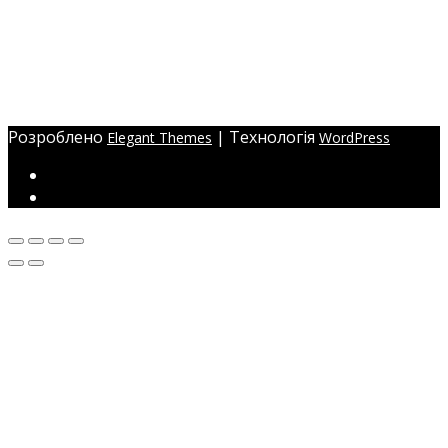
eyelashev@gmail.com
Адреса:
Україна, м. Одеса,
ЖМ Радужний 20/354
Розроблено
| Технологія
Elegant Themes
WordPress