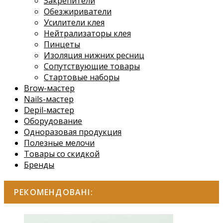
Закрепители
Обезжириватели
Усилители клея
Нейтрализаторы клея
Пинцеты
Изоляция нижних ресниц
Сопутствующие товары
Стартовые наборы
Brow-мастер
Nails-мастер
Depil-мастер
Оборудование
Одноразовая продукция
Полезные мелочи
Товары со скидкой
Бренды
РЕКОМЕНДОВАНІ: