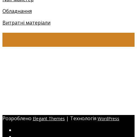
Обладнання
Витратні матеріали
КОНТАКТИ
+38 (097) 941-41-14 (Київстар)
+38 (097) 941-41-14 (Viber)
+38 (097) 941-41-14 (WhatsApp)
eyelashev@gmail.com
Адреса:
Україна, м. Одеса,
ЖМ Радужний 20/354
Розроблено
| Технологія
Elegant Themes
WordPress