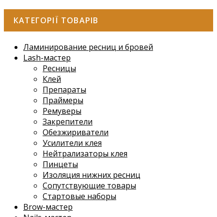
КАТЕГОРІЇ ТОВАРІВ
Ламинирование ресниц и бровей
Lash-мастер
Ресницы
Клей
Препараты
Праймеры
Ремуверы
Закрепители
Обезжириватели
Усилители клея
Нейтрализаторы клея
Пинцеты
Изоляция нижних ресниц
Сопутствующие товары
Стартовые наборы
Brow-мастер