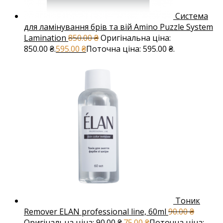
Система
для ламінування брів та вій Amino Puzzle System
Lamination
850.00
₴
Оригінальна ціна:
850.00 ₴.
595.00
₴
Поточна ціна: 595.00 ₴.
Тоник
Remover ELAN professional line, 60ml
90.00
₴
Оригінальна ціна: 90.00 ₴.
75.00
₴
Поточна ціна: