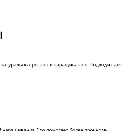
l
 натуральных ресниц к наращиванию. Подходит для
й наращивания. Это помогает более прочному