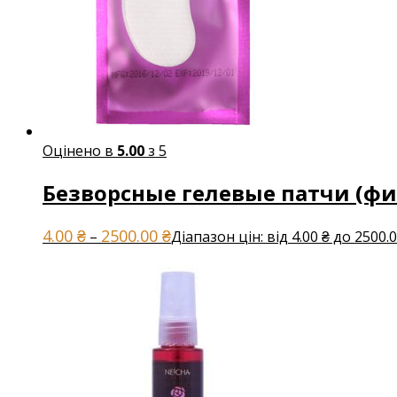
Оцінено в
5.00
з 5
Безворсные гелевые патчи (фи
4.00
₴
2500.00
₴
–
Діапазон цін: від 4.00 ₴ до 2500.0