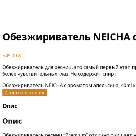
Обезжириватель NEICHA с
545.00
₴
Обезжириватель для ресниц, это самый первый этап 
более чувствительных глаз. Не содержит спирт.
Обезжириватель NEICHA с ароматом апельсина, 40ml к
Додати в кошик
Опис
Опис
Обезжириватель ресниц “Premium” отлично очищает н