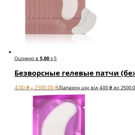
Оцінено в
5.00
з 5
Безворсные гелевые патчи (бе
4.00
₴
2500.00
₴
–
Діапазон цін: від 4.00 ₴ до 2500.0