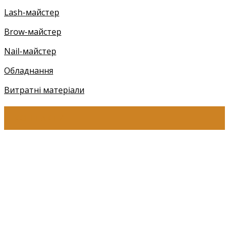
Lash-майстер
Brow-майстер
Nail-майстер
Обладнання
Витратні матеріали
КОНТАКТИ
+38 (097) 941-41-14 (Київстар)
+38 (097) 941-41-14 (Viber)
+38 (097) 941-41-14 (WhatsApp)
eyelashev@gmail.com
Адреса:
Україна, м. Одеса,