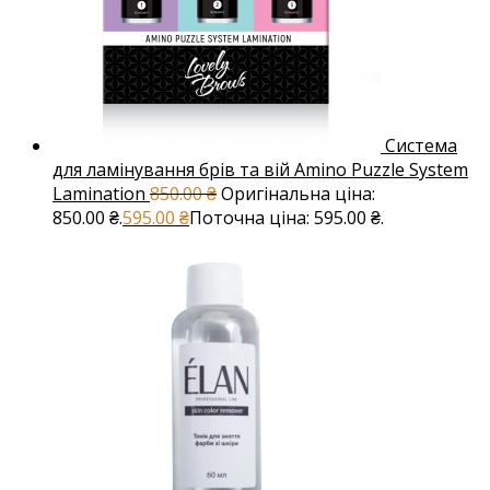
Система
для ламінування брів та вій Amino Puzzle System
Lamination
850.00
₴
Оригінальна ціна:
850.00 ₴.
595.00
₴
Поточна ціна: 595.00 ₴.