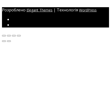
ЖМ Радужний 20/354
Розроблено
| Технологія
Elegant Themes
WordPress