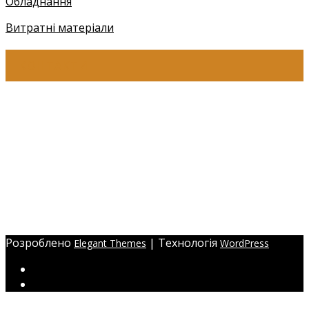
Обладнання
Витратні матеріали
КОНТАКТИ
+38 (097) 941-41-14 (Київстар)
+38 (097) 941-41-14 (Viber)
+38 (097) 941-41-14 (WhatsApp)
eyelashev@gmail.com
Адреса:
Україна, м. Одеса,
ЖМ Радужний 20/354
Розроблено
| Технологія
Elegant Themes
WordPress