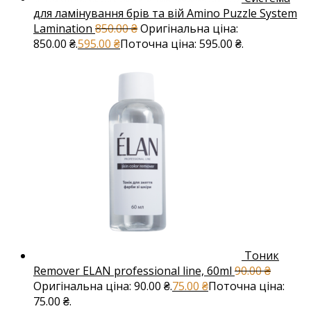
для ламінування брів та вій Amino Puzzle System
Lamination
850.00
₴
Оригінальна ціна:
850.00 ₴.
595.00
₴
Поточна ціна: 595.00 ₴.
Тоник
Remover ELAN professional line, 60ml
90.00
₴
Оригінальна ціна: 90.00 ₴.
75.00
₴
Поточна ціна:
75.00 ₴.