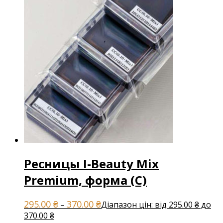
Ресницы I-Beauty Mix
Premium, форма (С)
295.00
₴
370.00
₴
–
Діапазон цін: від 295.00 ₴ до
370.00 ₴