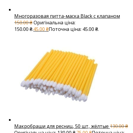
Многоразовая питта-маска Black с клапаном
150.00
₴
Оригінальна ціна:
150.00 ₴.
45.00
₴
Поточна ціна: 45.00 ₴.
Макробраши для ресниц, 50 шт, жёлтые
130.00
₴
Оригінальна ціна: 130.00 ₴.
75.00
₴
Поточна ціна: