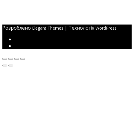
Україна, м. Одеса,
ЖМ Радужний 20/354
Розроблено
| Технологія
Elegant Themes
WordPress