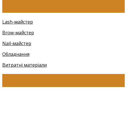
КАТЕГОРІЇ
Lash-майстер
Brow-майстер
Nail-майстер
Обладнання
Витратні матеріали
КОНТАКТИ
+38 (097) 941-41-14 (Київстар)
+38 (097) 941-41-14 (Viber)
+38 (097) 941-41-14 (WhatsApp)
eyelashev@gmail.com
Адреса: