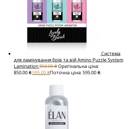
Система
для ламінування брів та вій Amino Puzzle System
Lamination
850.00
₴
Оригінальна ціна:
850.00 ₴.
595.00
₴
Поточна ціна: 595.00 ₴.