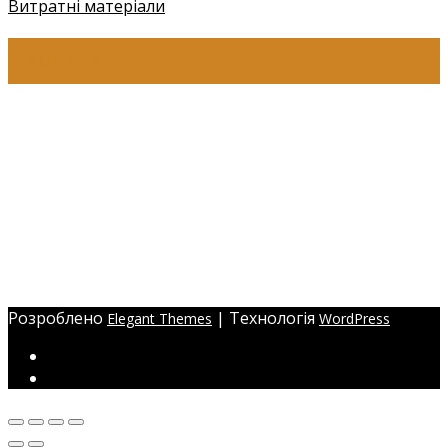
Витратні матеріали
КОНТАКТИ
+38 (097) 941-41-14 (Київстар)
+38 (097) 941-41-14 (Viber)
+38 (097) 941-41-14 (WhatsApp)
eyelashev@gmail.com
Адреса:
Україна, м. Одеса,
ЖМ Радужний 20/354
Розроблено
| Технологія
Elegant Themes
WordPress