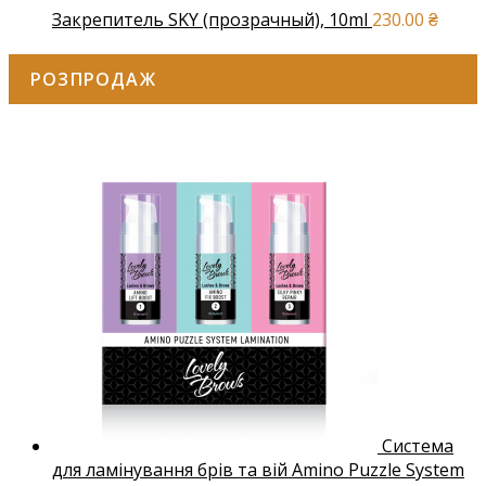
Закрепитель SKY (прозрачный), 10ml
230.00
₴
РОЗПРОДАЖ
Система
для ламінування брів та вій Amino Puzzle System