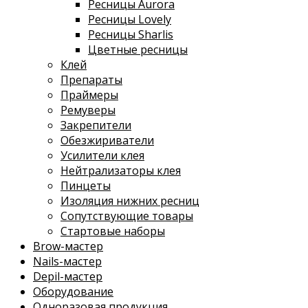
Ресницы Aurora
Ресницы Lovely
Ресницы Sharlis
Цветные ресницы
Клей
Препараты
Праймеры
Ремуверы
Закрепители
Обезжириватели
Усилители клея
Нейтрализаторы клея
Пинцеты
Изоляция нижних ресниц
Сопутствующие товары
Стартовые наборы
Brow-мастер
Nails-мастер
Depil-мастер
Оборудование
Одноразовая продукция