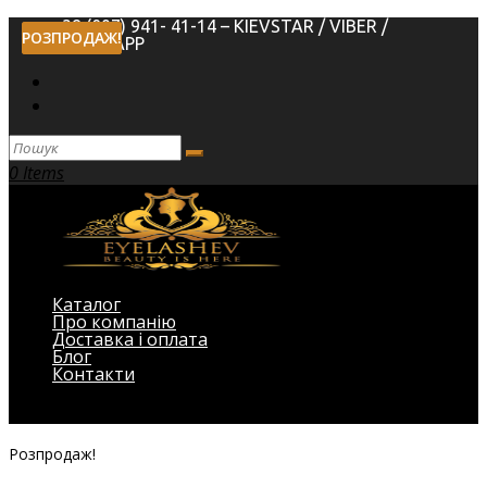
+38 (097) 941- 41-14 – KIEVSTAR / VIBER /
РОЗПРОДАЖ!
РОЗПРОДАЖ!
WHATSAPP
0 Items
Каталог
Про компанію
Доставка і оплата
Блог
Контакти
Виберіть Сторінка
Розпродаж!