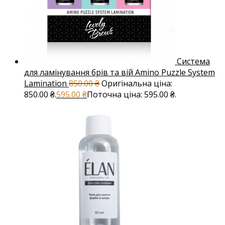
Система
для ламінування брів та вій Amino Puzzle System
Lamination
850.00
₴
Оригінальна ціна:
850.00 ₴.
595.00
₴
Поточна ціна: 595.00 ₴.