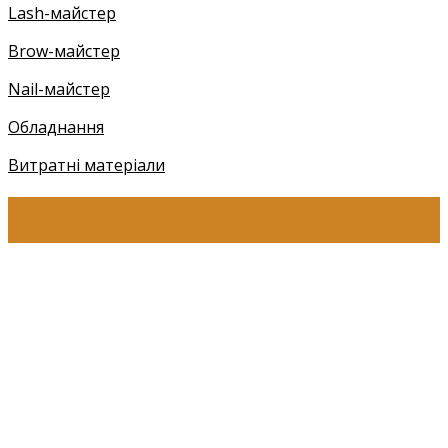
Lash-майстер
Brow-майстер
Nail-майстер
Обладнання
Витратні матеріали
КОНТАКТИ
+38 (097) 941-41-14 (Київстар)
+38 (097) 941-41-14 (Viber)
+38 (097) 941-41-14 (WhatsApp)
eyelashev@gmail.com
Адреса:
Україна, м. Одеса,
ЖМ Радужний 20/354