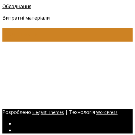
Обладнання
Витратні матеріали
КОНТАКТИ
+38 (097) 941-41-14 (Київстар)
+38 (097) 941-41-14 (Viber)
+38 (097) 941-41-14 (WhatsApp)
eyelashev@gmail.com
Адреса:
Україна, м. Одеса,
ЖМ Радужний 20/354
Розроблено
| Технологія
Elegant Themes
WordPress