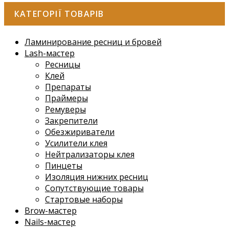
КАТЕГОРІЇ ТОВАРІВ
Ламинирование ресниц и бровей
Lash-мастер
Ресницы
Клей
Препараты
Праймеры
Ремуверы
Закрепители
Обезжириватели
Усилители клея
Нейтрализаторы клея
Пинцеты
Изоляция нижних ресниц
Сопутствующие товары
Стартовые наборы
Brow-мастер
Nails-мастер