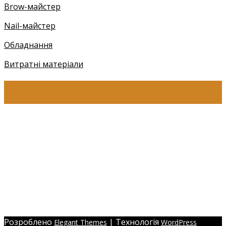
Brow-майстер
Nail-майстер
Обладнання
Витратні матеріали
КОНТАКТИ
+38 (097) 941-41-14 (Київстар)
+38 (097) 941-41-14 (Viber)
+38 (097) 941-41-14 (WhatsApp)
eyelashev@gmail.com
Адреса:
Україна, м. Одеса,
ЖМ Радужний 20/354
Розроблено
| Технологія
Elegant Themes
WordPress