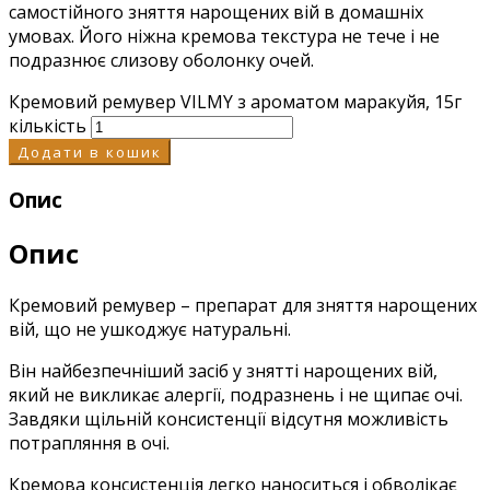
самостійного зняття нарощених вій в домашніх
умовах. Його ніжна кремова текстура не тече і не
подразнює слизову оболонку очей.
Кремовий ремувер VILMY з ароматом маракуйя, 15г
кількість
Додати в кошик
Опис
Опис
Кремовий ремувер – препарат для зняття нарощених
вій, що не ушкоджує натуральні.
Він найбезпечніший засіб у знятті нарощених вій,
який не викликає алергії, подразнень і не щипає очі.
Завдяки щільній консистенції відсутня можливість
потрапляння в очі.
Кремова консистенція легко наноситься і обволікає