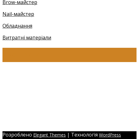
Brow-майстер
Nail-майстер
Обладнання
Витратні матеріали
КОНТАКТИ
+38 (097) 941-41-14 (Київстар)
+38 (097) 941-41-14 (Viber)
+38 (097) 941-41-14 (WhatsApp)
eyelashev@gmail.com
Адреса:
Україна, м. Одеса,
ЖМ Радужний 20/354
Розроблено
| Технологія
Elegant Themes
WordPress