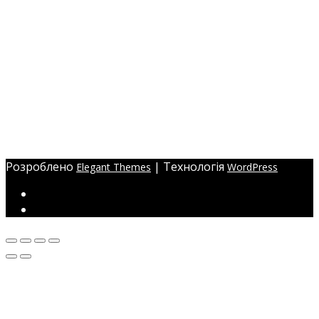
+38 (097) 941-41-14 (Київстар)
+38 (097) 941-41-14 (Viber)
+38 (097) 941-41-14 (WhatsApp)
eyelashev@gmail.com
Адреса:
Україна, м. Одеса,
ЖМ Радужний 20/354
Розроблено
| Технологія
Elegant Themes
WordPress