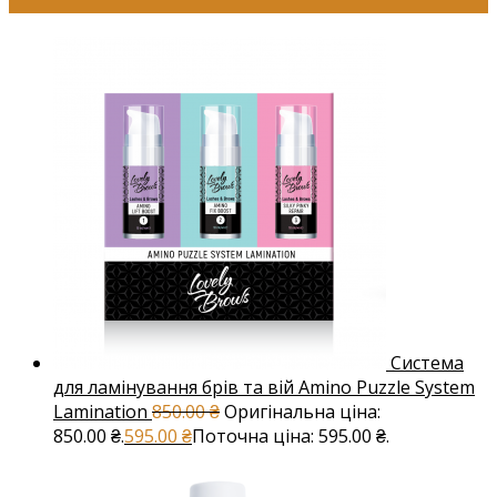
Система
для ламінування брів та вій Amino Puzzle System
Lamination
850.00
₴
Оригінальна ціна:
850.00 ₴.
595.00
₴
Поточна ціна: 595.00 ₴.