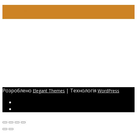
КОНТАКТИ
+38 (097) 941-41-14 (Київстар)
+38 (097) 941-41-14 (Viber)
+38 (097) 941-41-14 (WhatsApp)
eyelashev@gmail.com
Адреса:
Україна, м. Одеса,
ЖМ Радужний 20/354
Розроблено
| Технологія
Elegant Themes
WordPress