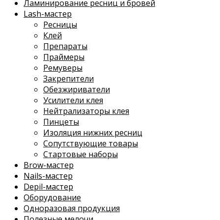
Ламинирование ресниц и бровей
Lash-мастер
Ресницы
Клей
Препараты
Праймеры
Ремуверы
Закрепители
Обезжириватели
Усилители клея
Нейтрализаторы клея
Пинцеты
Изоляция нижних ресниц
Сопутствующие товары
Стартовые наборы
Brow-мастер
Nails-мастер
Depil-мастер
Оборудование
Одноразовая продукция
Полезные мелочи