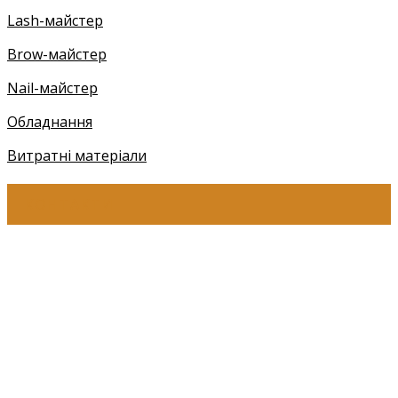
Lash-майстер
Brow-майстер
Nail-майстер
Обладнання
Витратні матеріали
КОНТАКТИ
+38 (097) 941-41-14 (Київстар)
+38 (097) 941-41-14 (Viber)
+38 (097) 941-41-14 (WhatsApp)
eyelashev@gmail.com
Адреса:
Україна, м. Одеса,