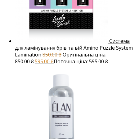
Система
для ламінування брів та вій Amino Puzzle System
Lamination
850.00
₴
Оригінальна ціна:
850.00 ₴.
595.00
₴
Поточна ціна: 595.00 ₴.