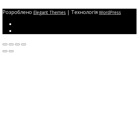
ЖМ Радужний 20/354
Розроблено
| Технологія
Elegant Themes
WordPress