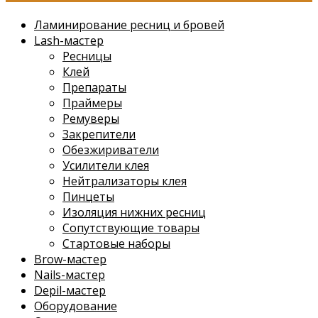
Ламинирование ресниц и бровей
Lash-мастер
Ресницы
Клей
Препараты
Праймеры
Ремуверы
Закрепители
Обезжириватели
Усилители клея
Нейтрализаторы клея
Пинцеты
Изоляция нижних ресниц
Сопутствующие товары
Стартовые наборы
Brow-мастер
Nails-мастер
Depil-мастер
Оборудование