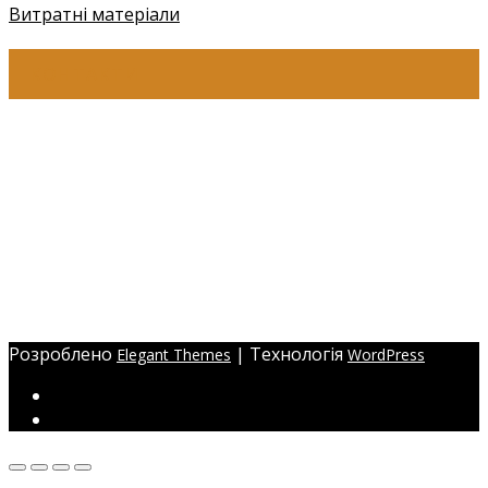
Витратні матеріали
КОНТАКТИ
+38 (097) 941-41-14 (Київстар)
+38 (097) 941-41-14 (Viber)
+38 (097) 941-41-14 (WhatsApp)
eyelashev@gmail.com
Адреса:
Україна, м. Одеса,
ЖМ Радужний 20/354
Розроблено
| Технологія
Elegant Themes
WordPress