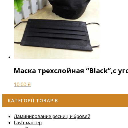
Маска трехслойная “Black”,с 
10.00
₴
КАТЕГОРІЇ ТОВАРІВ
Ламинирование ресниц и бровей
Lash-мастер