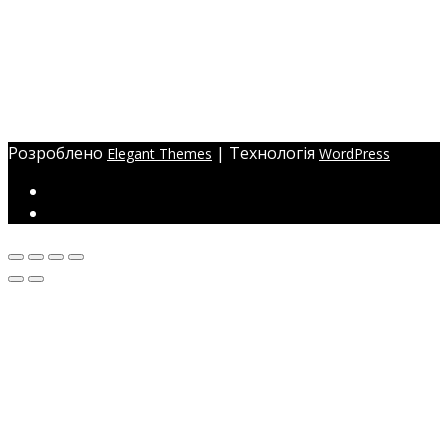
eyelashev@gmail.com
Адреса:
Україна, м. Одеса,
ЖМ Радужний 20/354
Розроблено
| Технологія
Elegant Themes
WordPress