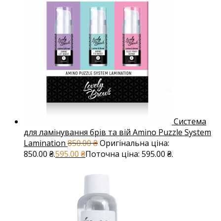
Система
для ламінування брів та вій Amino Puzzle System
Lamination
850.00
₴
Оригінальна ціна:
850.00 ₴.
595.00
₴
Поточна ціна: 595.00 ₴.