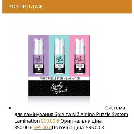
РОЗПРОДАЖ
Система
для ламінування брів та вій Amino Puzzle System
Lamination
850.00
₴
Оригінальна ціна:
850.00 ₴.
595.00
₴
Поточна ціна: 595.00 ₴.