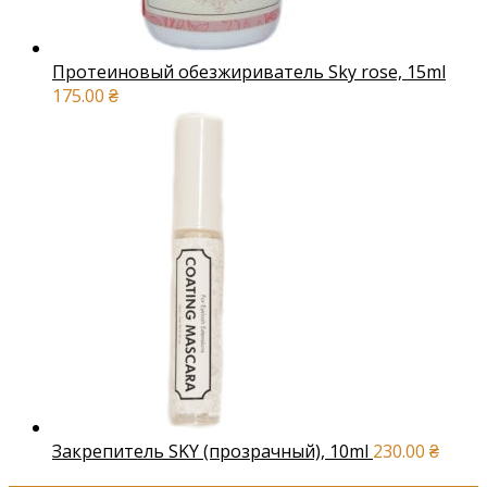
Протеиновый обезжириватель Sky rose, 15ml
175.00
₴
Закрепитель SKY (прозрачный), 10ml
230.00
₴