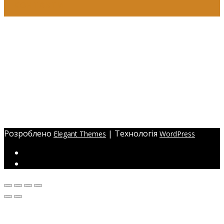
КОНТАКТИ
+38 (097) 941-41-14 (Київстар)
+38 (097) 941-41-14 (Viber)
+38 (097) 941-41-14 (WhatsApp)
eyelashev@gmail.com
Адреса:
Україна, м. Одеса,
ЖМ Радужний 20/354
Розроблено
| Технологія
Elegant Themes
WordPress