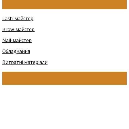
КАТЕГОРІЇ
Lash-майстер
Brow-майстер
Nail-майстер
Обладнання
Витратні матеріали
КОНТАКТИ
+38 (097) 941-41-14 (Київстар)
+38 (097) 941-41-14 (Viber)
+38 (097) 941-41-14 (WhatsApp)
eyelashev@gmail.com
Адреса: