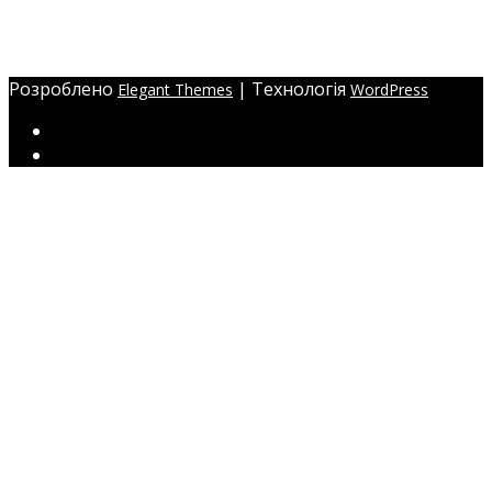
Україна, м. Одеса,
ЖМ Радужний 20/354
Розроблено
| Технологія
Elegant Themes
WordPress