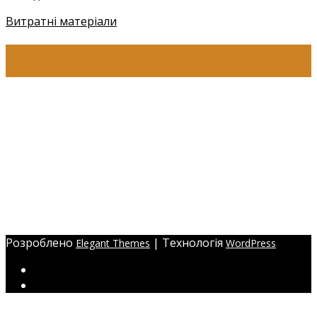
Витратні матеріали
КОНТАКТИ
+38 (097) 941-41-14 (Київстар)
+38 (097) 941-41-14 (Viber)
+38 (097) 941-41-14 (WhatsApp)
eyelashev@gmail.com
Адреса:
Україна, м. Одеса,
ЖМ Радужний 20/354
Розроблено
| Технологія
Elegant Themes
WordPress