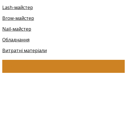
Lash-майстер
Brow-майстер
Nail-майстер
Обладнання
Витратні матеріали
КОНТАКТИ
+38 (097) 941-41-14 (Київстар)
+38 (097) 941-41-14 (Viber)
+38 (097) 941-41-14 (WhatsApp)
eyelashev@gmail.com
Адреса:
Україна, м. Одеса,