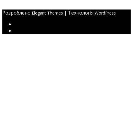
ЖМ Радужний 20/354
Розроблено
| Технологія
Elegant Themes
WordPress