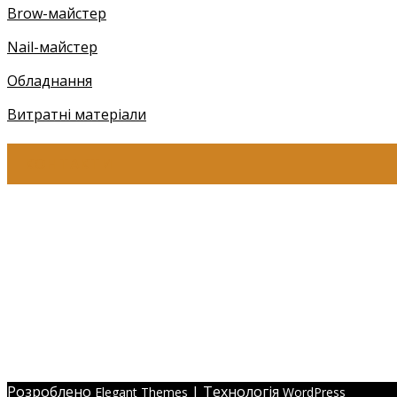
Brow-майстер
Nail-майстер
Обладнання
Витратні матеріали
КОНТАКТИ
+38 (097) 941-41-14 (Київстар)
+38 (097) 941-41-14 (Viber)
+38 (097) 941-41-14 (WhatsApp)
eyelashev@gmail.com
Адреса:
Україна, м. Одеса,
ЖМ Радужний 20/354
Розроблено
| Технологія
Elegant Themes
WordPress