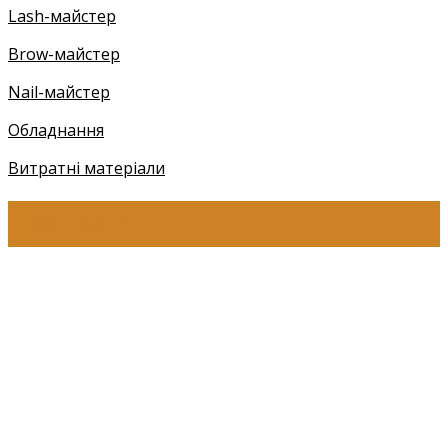
Lash-майстер
Brow-майстер
Nail-майстер
Обладнання
Витратні матеріали
КОНТАКТИ
+38 (097) 941-41-14 (Київстар)
+38 (097) 941-41-14 (Viber)
+38 (097) 941-41-14 (WhatsApp)
eyelashev@gmail.com
Адреса:
Україна, м. Одеса,
ЖМ Радужний 20/354