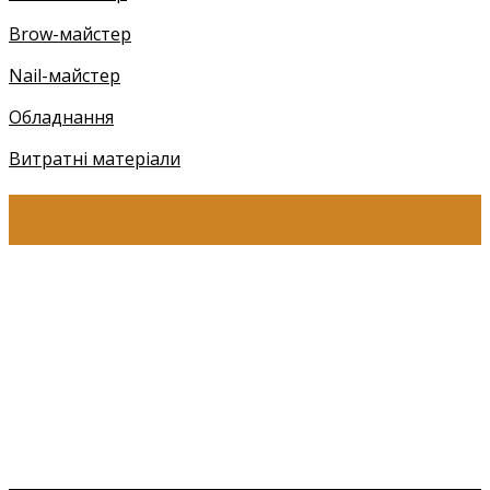
Brow-майстер
Nail-майстер
Обладнання
Витратні матеріали
КОНТАКТИ
+38 (097) 941-41-14 (Київстар)
+38 (097) 941-41-14 (Viber)
+38 (097) 941-41-14 (WhatsApp)
eyelashev@gmail.com
Адреса:
Україна, м. Одеса,
ЖМ Радужний 20/354