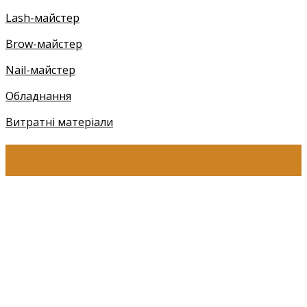
Lash-майстер
Brow-майстер
Nail-майстер
Обладнання
Витратні матеріали
КОНТАКТИ
+38 (097) 941-41-14 (Київстар)
+38 (097) 941-41-14 (Viber)
+38 (097) 941-41-14 (WhatsApp)
eyelashev@gmail.com
Адреса:
Україна, м. Одеса,