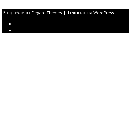
ЖМ Радужний 20/354
Розроблено
| Технологія
Elegant Themes
WordPress