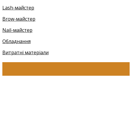
Lash-майстер
Brow-майстер
Nail-майстер
Обладнання
Витратні матеріали
КОНТАКТИ
+38 (097) 941-41-14 (Київстар)
+38 (097) 941-41-14 (Viber)
+38 (097) 941-41-14 (WhatsApp)
eyelashev@gmail.com
Адреса:
Україна, м. Одеса,