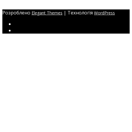
ЖМ Радужний 20/354
Розроблено
| Технологія
Elegant Themes
WordPress