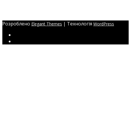
Україна, м. Одеса,
ЖМ Радужний 20/354
Розроблено
| Технологія
Elegant Themes
WordPress