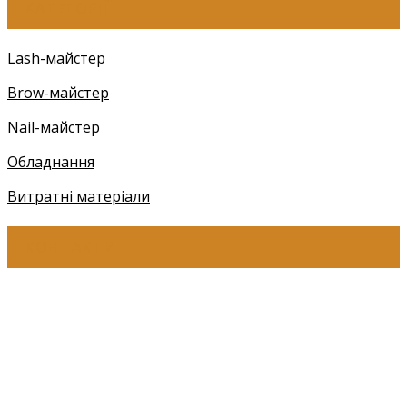
КАТЕГОРІЇ
Lash-майстер
Brow-майстер
Nail-майстер
Обладнання
Витратні матеріали
КОНТАКТИ
+38 (097) 941-41-14 (Київстар)
+38 (097) 941-41-14 (Viber)
+38 (097) 941-41-14 (WhatsApp)
eyelashev@gmail.com
Адреса: