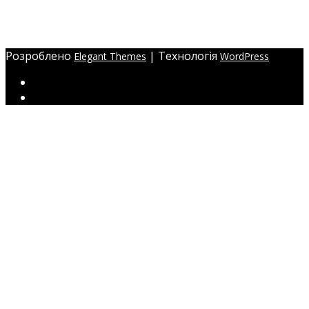
Україна, м. Одеса,
ЖМ Радужний 20/354
Розроблено
| Технологія
Elegant Themes
WordPress