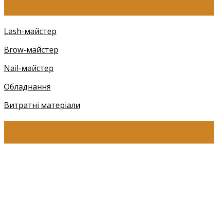
КАТЕГОРІЇ
Lash-майстер
Brow-майстер
Nail-майстер
Обладнання
Витратні матеріали
КОНТАКТИ
+38 (097) 941-41-14 (Київстар)
+38 (097) 941-41-14 (Viber)
+38 (097) 941-41-14 (WhatsApp)
eyelashev@gmail.com
Адреса: