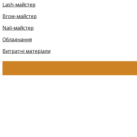
Lash-майстер
Brow-майстер
Nail-майстер
Обладнання
Витратні матеріали
КОНТАКТИ
+38 (097) 941-41-14 (Київстар)
+38 (097) 941-41-14 (Viber)
+38 (097) 941-41-14 (WhatsApp)
eyelashev@gmail.com
Адреса:
Україна, м. Одеса,
ЖМ Радужний 20/354