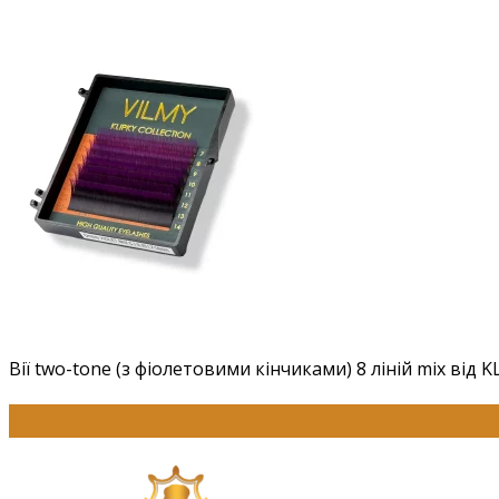
Вії two-tone (з фіолетовими кінчиками) 8 ліній mix від K