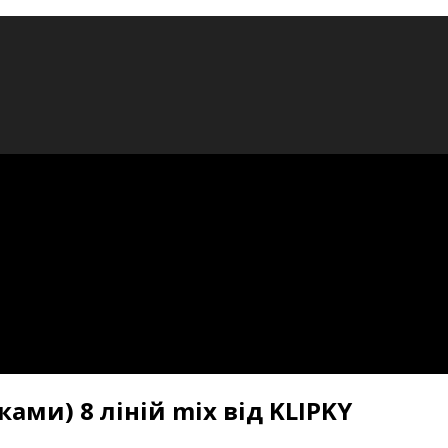
ками) 8 ліній mix від KLIPKY