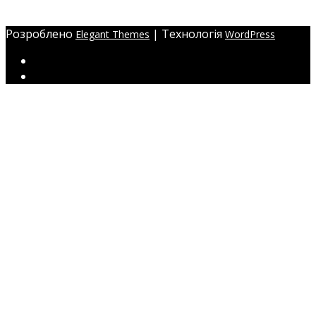
ЖМ Радужний 20/354
Розроблено
| Технологія
Elegant Themes
WordPress