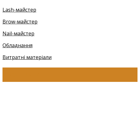
Lash-майстер
Brow-майстер
Nail-майстер
Обладнання
Витратні матеріали
КОНТАКТИ
+38 (097) 941-41-14 (Київстар)
+38 (097) 941-41-14 (Viber)
+38 (097) 941-41-14 (WhatsApp)
eyelashev@gmail.com
Адреса:
Україна, м. Одеса,