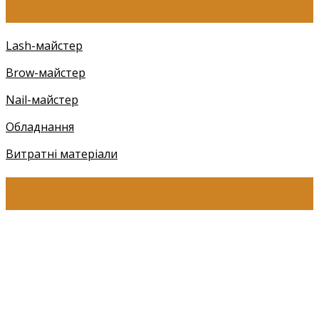
КАТЕГОРІЇ
Lash-майстер
Brow-майстер
Nail-майстер
Обладнання
Витратні матеріали
КОНТАКТИ
+38 (097) 941-41-14 (Київстар)
+38 (097) 941-41-14 (Viber)
+38 (097) 941-41-14 (WhatsApp)
eyelashev@gmail.com
Адреса: