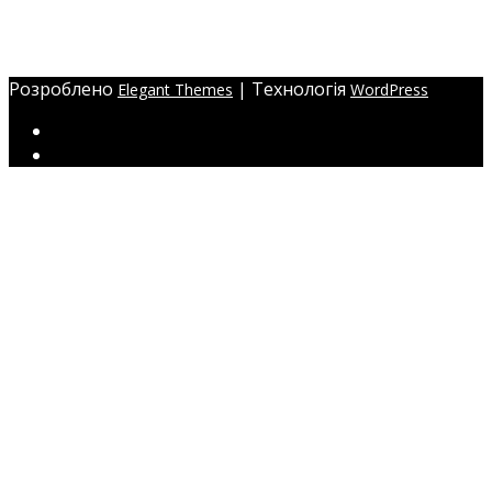
Україна, м. Одеса,
ЖМ Радужний 20/354
Розроблено
| Технологія
Elegant Themes
WordPress