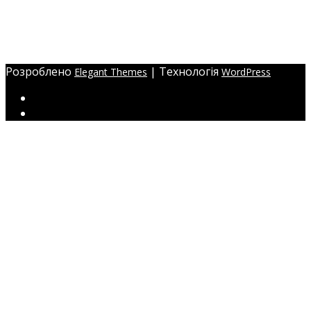
Адреса:
Україна, м. Одеса,
ЖМ Радужний 20/354
Розроблено
| Технологія
Elegant Themes
WordPress