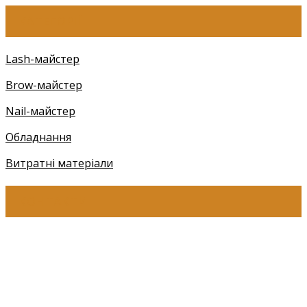
КАТЕГОРІЇ
Lash-майстер
Brow-майстер
Nail-майстер
Обладнання
Витратні матеріали
КОНТАКТИ
+38 (097) 941-41-14 (Київстар)
+38 (097) 941-41-14 (Viber)
+38 (097) 941-41-14 (WhatsApp)
eyelashev@gmail.com