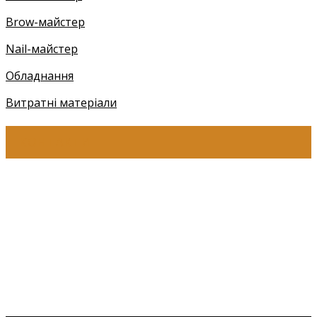
Brow-майстер
Nail-майстер
Обладнання
Витратні матеріали
КОНТАКТИ
+38 (097) 941-41-14 (Київстар)
+38 (097) 941-41-14 (Viber)
+38 (097) 941-41-14 (WhatsApp)
eyelashev@gmail.com
Адреса:
Україна, м. Одеса,
ЖМ Радужний 20/354