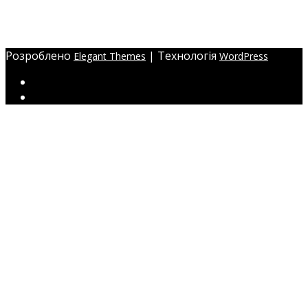
Україна, м. Одеса,
ЖМ Радужний 20/354
Розроблено
| Технологія
Elegant Themes
WordPress