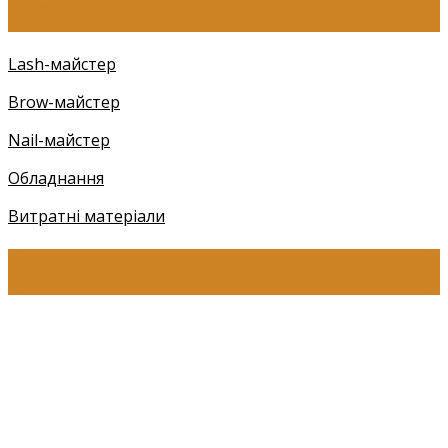
КАТЕГОРІЇ
Lash-майстер
Brow-майстер
Nail-майстер
Обладнання
Витратні матеріали
КОНТАКТИ
+38 (097) 941-41-14 (Київстар)
+38 (097) 941-41-14 (Viber)
+38 (097) 941-41-14 (WhatsApp)
eyelashev@gmail.com
Адреса: