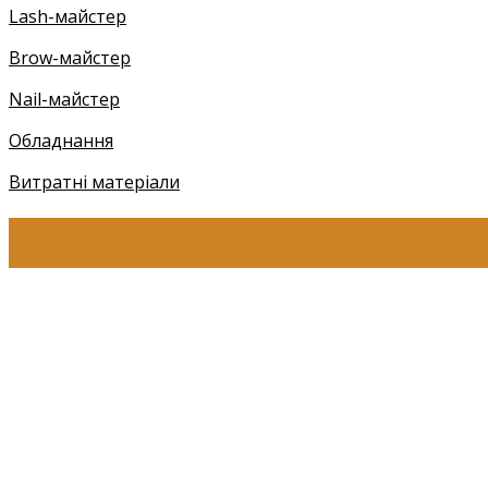
Lash-майстер
Brow-майстер
Nail-майстер
Обладнання
Витратні матеріали
КОНТАКТИ
+38 (097) 941-41-14 (Київстар)
+38 (097) 941-41-14 (Viber)
+38 (097) 941-41-14 (WhatsApp)
eyelashev@gmail.com
Адреса:
Україна, м. Одеса,
ЖМ Радужний 20/354